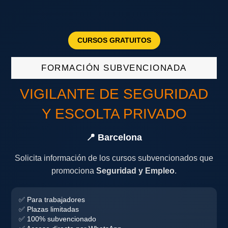
NO HAY COMENTARIOS:
CURSOS GRATUITOS
FORMACIÓN SUBVENCIONADA
VIGILANTE DE SEGURIDAD
Y ESCOLTA PRIVADO
📍 Barcelona
Solicita información de los cursos subvencionados que
promociona
Seguridad y Empleo
.
✅ Para trabajadores
✅ Plazas limitadas
✅ 100% subvencionado