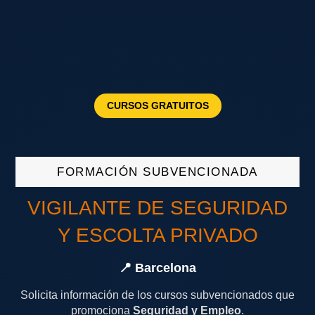
CURSOS GRATUITOS
FORMACIÓN SUBVENCIONADA
VIGILANTE DE SEGURIDAD
Y ESCOLTA PRIVADO
📍 Barcelona
Solicita información de los cursos subvencionados que
promociona
Seguridad y Empleo
.