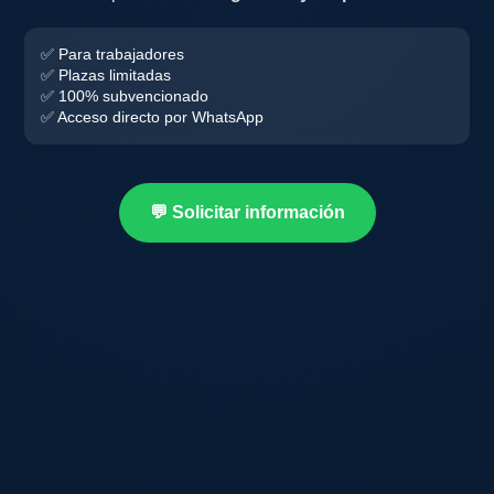
✅ Para trabajadores
✅ Plazas limitadas
✅ 100% subvencionado
✅ Acceso directo por WhatsApp
💬 Solicitar información
Pack Universitario Emergencias · 5 cursos por 150 €